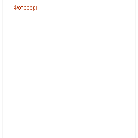
Фотосерії
Фотосерія “Різдвяні епізоди”