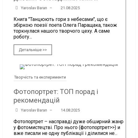
Yaroslav Baran
–
21.08.2025
Книга "Танцюють гори з небесами", що є
збіркою поезії поета Олега Паращака, також
торкнулася нашого творчого цеху. А саме
роботу...
Детальніше >>
Творчість та експерименти
Фотопортрет: ТОП порад і
рекомендацій
Yaroslav Baran
–
14.08.2025
Фотопортрет – насправді дуже обширний жанр
у фотомистецтві. Про нього (фотопортрет>>) и
вже писали не одну публікації і ділилися не...