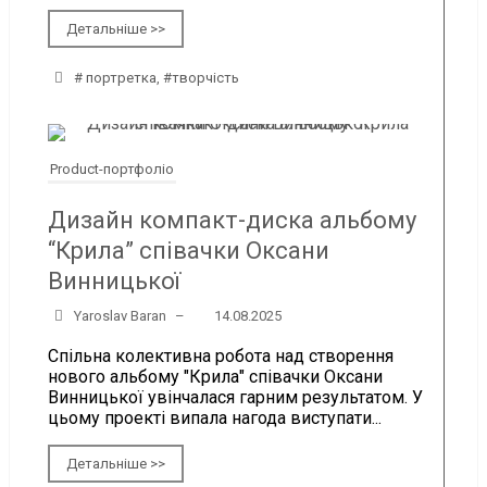
Детальніше >>
# портретка
,
#творчість
Product-портфоліо
Дизайн компакт-диска альбому
“Крила” співачки Оксани
Винницької
Yaroslav Baran
–
14.08.2025
Спільна колективна робота над створення
нового альбому "Крила" співачки Оксани
Винницької увінчалася гарним результатом. У
цьому проекті випала нагода виступати...
Детальніше >>