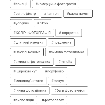
#локації
#комерційна фотографія
#світлофільтр
# tamron
#карта памяті
#yongnuo
#nikon
#КОЛІР і ФОТОГРАФІЯ
# портретка
#штучний інтелект
#предметка
#DaVinci Resolve
#зимова фотозйомка
#вживана фототехніка
#minolta
# широкий кут
#портфоліо
#монопод\штатив
#фокус
# нічна фотозйомка
#баги фототехніки
#експозиція
#фотоспалах