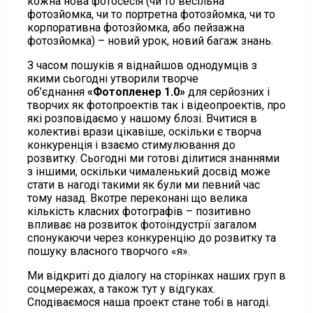
кожна нова фотосесія (чи то весільна
фотозйомка, чи то портретна фотозйомка, чи то
корпоративна фотозйомка, або пейзажна
фотозйомка) – новий урок, новий багаж знань.
З часом пошуків я віднайшов однодумців з
якими сьогодні утворили творче
об’єднання
«Фотопленер 1.0»
для серйозних і
творчих як фотопроектів так і відеопроектів, про
які розповідаємо у нашому блозі. Вчитися в
колективі врази цікавіше, оскільки є творча
конкуренція і взаємо стимулювання до
розвитку. Сьогодні ми готові ділитися знаннями
з іншими, оскільки чималенький досвід може
стати в нагоді такими як були ми певний час
тому назад. Вкотре переконані що велика
кількість класних фотографів – позитивно
впливає на розвиток фотоіндустрії загалом
спонукаючи через конкуренцію до розвитку та
пошуку власного творчого «я».
Ми відкриті до діалогу на сторінках наших груп в
соцмережах, а також тут у відгуках.
Сподіваємося наша проект стане тобі в нагоді.