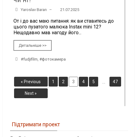
Yaroslav Baran
–
21.07.2025
От і до вас маю питання: як ви ставитесь до
цього пузатого малюка Instax mini 12?
Нещодавно мав нагоду його...
Детальніше >>
#fudjifilm
,
#фотокамера
…
« Previous
1
2
3
4
5
47
Next »
Підтримати проект