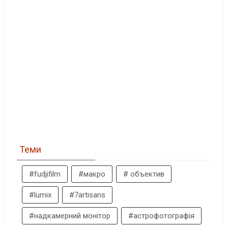
Теми
#fudjifilm
#макро
# объектив
#lumix
#7artisans
#надкамерний монітор
#астрофотографія