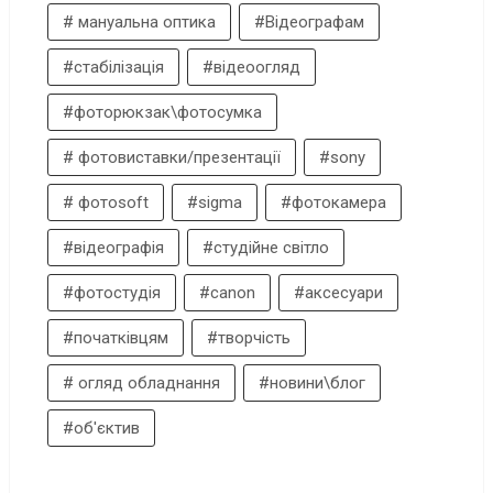
# мануальна оптика
#Відеографам
#стабілізація
#відеоогляд
#фоторюкзак\фотосумка
# фотовиставки/презентації
#sony
# фотоsoft
#sigma
#фотокамера
#відеографія
#студійне світло
#фотостудія
#canon
#аксесуари
#початківцям
#творчість
# огляд обладнання
#новини\блог
#об'єктив