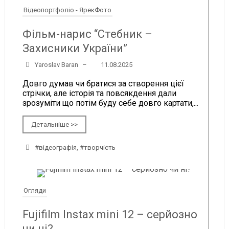
Відеопортфоліо - ЯрекФото
Фільм-нарис “Стебник –
Захисники України”
Yaroslav Baran
–
11.08.2025
Довго думав чи братися за створення цієї
стрічки, але історія та повсякдення дали
зрозуміти що потім буду себе довго картати,...
Детальніше >>
#відеографія
,
#творчість
Огляди
Fujifilm Instax mini 12 – серйозно
чи ні?