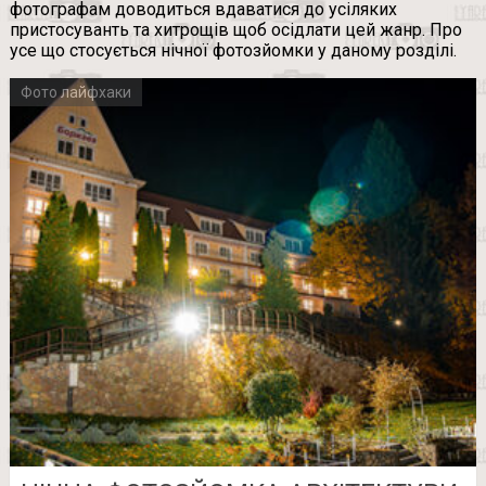
фотографам доводиться вдаватися до усіляких
пристосуванть та хитрощів щоб осідлати цей жанр. Про
усе що стосується нічної фотозйомки у даному розділі.
Фото лайфхаки