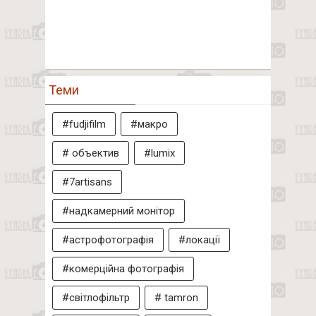
Теми
#fudjifilm
#макро
# объектив
#lumix
#7artisans
#надкамерний монітор
#астрофотографія
#локації
#комерційна фотографія
#світлофільтр
# tamron