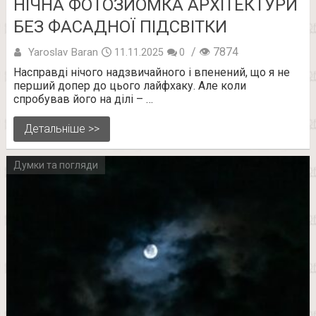
НІЧНА ФОТОЗЙОМКА АРХІТЕКТУРИ
БЕЗ ФАСАДНОЇ ПІДСВІТКИ
/ 👁 7874
Yaroslav Baran
11.11.2025
0
Насправді нічого надзвичайного і впенений, що я не
перший допер до цього лайфхаку. Але коли
спробував його на ділі – …
Детальніше >>
Думки та погляди