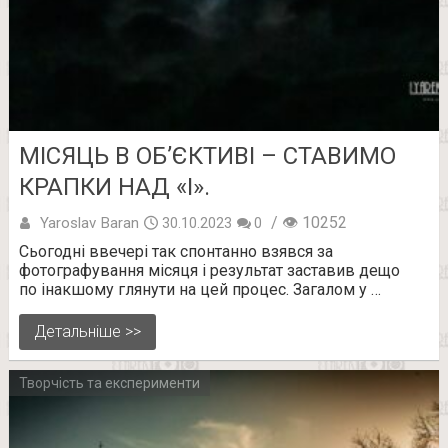
МІСЯЦЬ В ОБ’ЄКТИВІ – СТАВИМО
КРАПКИ НАД «І».
/ 👁 10252
Yaroslav Baran
30.10.2023
0
Сьогодні ввечері так спонтанно взявся за
фотографування місяця і результат заставив дещо
по інакшому глянути на цей процес. Загалом у …
Детальніше >>
Творчість та експерименти