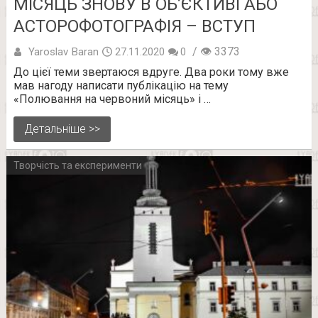
МІСЯЦЬ ЗНОВУ В ОБ’ЄКТИВІ АБО
АСТОРОФОТОГРАФІЯ – ВСТУП
/ 👁 3373
Yaroslav Baran
27.11.2020
0
До цієї теми звертаюся вдруге. Два роки тому вже
мав нагоду написати публікацію на тему
«Полювання на червоний місяць» і …
Детальніше >>
Творчість та експерименти