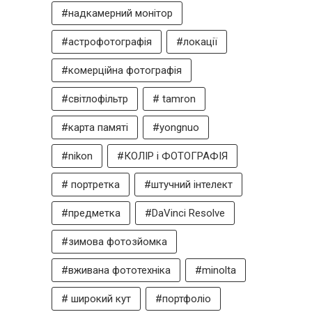
#надкамерний монітор
#астрофотографія
#локації
#комерційна фотографія
#світлофільтр
# tamron
#карта памяті
#yongnuo
#nikon
#КОЛІР і ФОТОГРАФІЯ
# портретка
#штучний інтелект
#предметка
#DaVinci Resolve
#зимова фотозйомка
#вживана фототехніка
#minolta
# широкий кут
#портфоліо