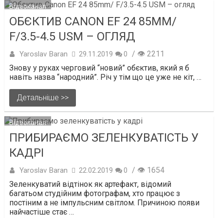
Відеоканал
ОБЄКТИВ CANON EF 24 85MM/
F/3.5-4.5 USM – ОГЛЯД
/ 👁 2211
Yaroslav Baran
29.11.2019
0
Знову у руках черговий “новий” обєктив, який я б
навіть назва “народний”. Річ у тім що це уже не кіт, …
Детальніше >>
Відеоканал
ПРИБИРАЄМО ЗЕЛЕНКУВАТІСТЬ У
КАДРІ
/ 👁 1654
Yaroslav Baran
22.02.2019
0
Зеленкуватий відтінок як артефакт, відомий
багатьом студійним фотографам, хто працює з
постіним а не імпульсним світлом. Причиною появи
найчастіше стає …