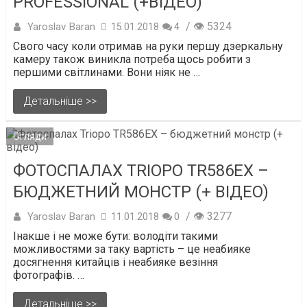
PROFESSIONAL (+ВІДЕО)
/ 👁 5324
Yaroslav Baran
15.01.2018
4
Свого часу коли отримав на руки першу дзеркальну
камеру також виникла потреба щось робити з
першими світлинами. Вони ніяк не …
Детальніше >>
Огляди
ФОТОСПАЛАХ TRIOPO TR586EX –
БЮДЖЕТНИЙ МОНСТР (+ ВІДЕО)
/ 👁 3277
Yaroslav Baran
11.01.2018
0
Інакше і не може бути: володіти такими
можливостями за таку вартість – це неабияке
досягнення китайців і неабияке везіння
фотографів. …
Детальніше >>