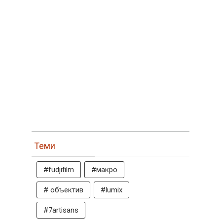
Теми
#fudjifilm
#макро
# объектив
#lumix
#7artisans