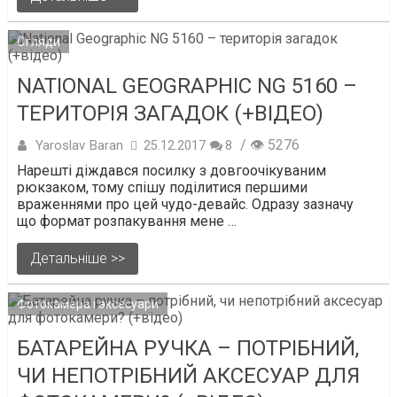
Огляди
NATIONAL GEOGRAPHIC NG 5160 –
ТЕРИТОРІЯ ЗАГАДОК (+ВІДЕО)
/ 👁 5276
Yaroslav Baran
25.12.2017
8
Нарешті діждався посилку з довгоочікуваним
рюкзаком, тому спішу поділитися першими
враженнями про цей чудо-девайс. Одразу зазначу
що формат розпакування мене …
Детальніше >>
Фотокамера і аксесуари
БАТАРЕЙНА РУЧКА – ПОТРІБНИЙ,
ЧИ НЕПОТРІБНИЙ АКСЕСУАР ДЛЯ