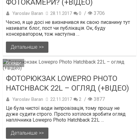
ФОТОКАМЕРИ? (+ВІДЕО)
/ 👁 3706
Yaroslav Baran
28.11.2017
0
Чесно, я ще досі не визначився як свою писанину тут
називати: блог, пост чи публікація. Ок, буду
консерватором, тож наступна …
Детальніше >>
Огляди
ФОТОРЮКЗАК LOWEPRO PHOTO
HATCHBACK 22L – ОГЛЯД (+ВІДЕО)
/ 👁 3877
Yaroslav Baran
22.11.2017
2
Це була чистої води імпровізація, тому прошу не
дуже судити строго. Просто хотілося зробити огляд
наплічника Lowepro Photo Hatchback 22L …
Детальніше >>