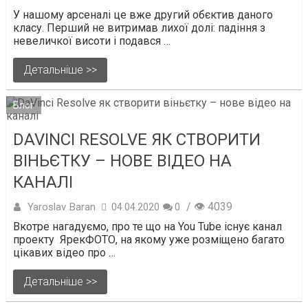
У нашому арсеналі це вже другий обєктив даного
класу. Перший не витримав лихої долі: падіння з
невеличкої висоти і подався …
Детальніше >>
Блог
DAVINCI RESOLVE ЯК СТВОРИТИ
ВІНЬЄТКУ – НОВЕ ВІДЕО НА
КАНАЛІ
/ 👁 4039
Yaroslav Baran
04.04.2020
0
Вкотре нагадуємо, про те що на You Tube існує канал
проекту ЯрекФОТО, на якому уже розміщено багато
цікавих відео про …
Детальніше >>