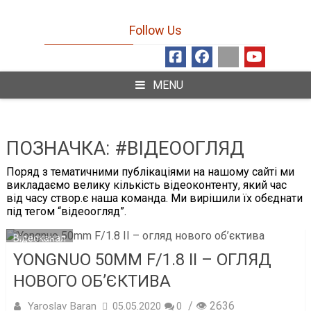
Follow Us
MENU
ПОЗНАЧКА:
#ВІДЕООГЛЯД
Поряд з тематичними публікаціями на нашому сайті ми
викладаємо велику кількість відеоконтенту, який час
від часу створ.є наша команда. Ми вирішили їх обєднати
під тегом “відеоогляд”.
Відеоканал
YONGNUO 50MM F/1.8 II – ОГЛЯД
НОВОГО ОБ’ЄКТИВА
/ 👁 2636
Yaroslav Baran
05.05.2020
0