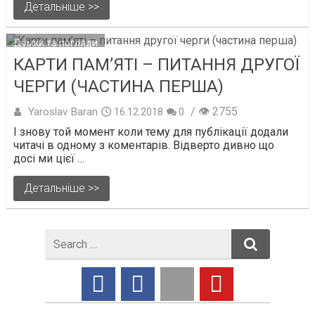
Детальніше >>
Думки та погляди
КАРТИ ПАМ’ЯТІ – ПИТАННЯ ДРУГОЇ
ЧЕРГИ (ЧАСТИНА ПЕРША)
/ 👁 2755
Yaroslav Baran
16.12.2018
0
І знову той момент коли тему для публікації додали
читачі в одному з коментарів. Відверто дивно що
досі ми цієї …
Детальніше >>
Search
for