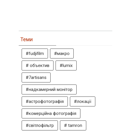
Теми
#fudjifilm
#макро
# объектив
#lumix
#7artisans
#надкамерний монітор
#астрофотографія
#локації
#комерційна фотографія
#світлофільтр
# tamron