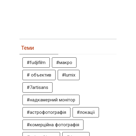
Теми
#fudjifilm
#макро
# объектив
#lumix
#7artisans
#надкамерний монітор
#астрофотографія
#локації
#комерційна фотографія