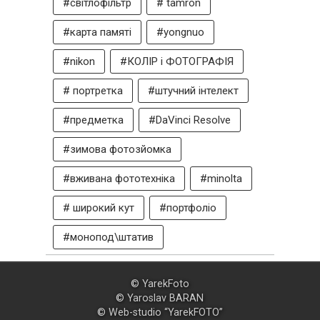
#світлофільтр
# tamron
#карта памяті
#yongnuo
#nikon
#КОЛІР і ФОТОГРАФІЯ
# портретка
#штучний інтелект
#предметка
#DaVinci Resolve
#зимова фотозйомка
#вживана фототехніка
#minolta
# широкий кут
#портфоліо
#монопод\штатив
© YarekFoto
© Yaroslav BARAN
© Web-studio “YarekFOTO”