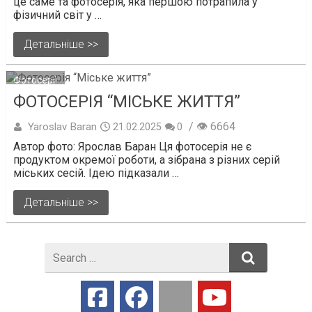
це саме та фотосерія, яка першою потрапила у
фізичний світ у …
Детальніше >>
Фотосерії
ФОТОСЕРІЯ “МІСЬКЕ ЖИТТЯ”
/ 👁 6664
Yaroslav Baran
21.02.2025
0
Автор фото: Ярослав Баран Ця фотосерія не є
продуктом окремої роботи, а зібрана з різних серій
міських сесій. Ідею підказали …
Детальніше >>
Search
for