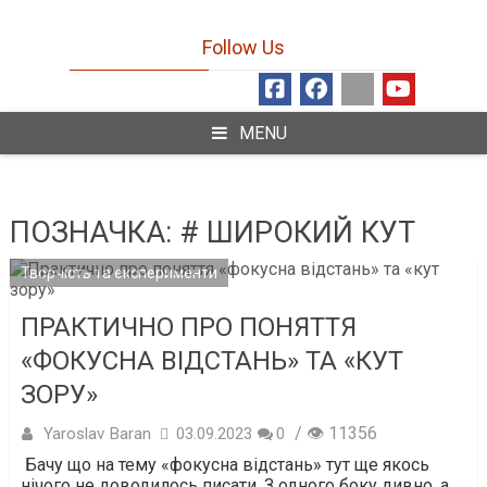
Follow Us
MENU
ПОЗНАЧКА:
# ШИРОКИЙ КУТ
Творчість та експерименти
ПРАКТИЧНО ПРО ПОНЯТТЯ
«ФОКУСНА ВІДСТАНЬ» ТА «КУТ
ЗОРУ»
/ 👁 11356
Yaroslav Baran
03.09.2023
0
Бачу що на тему «фокусна відстань» тут ще якось
нічого не доводилось писати. З одного боку дивно, а