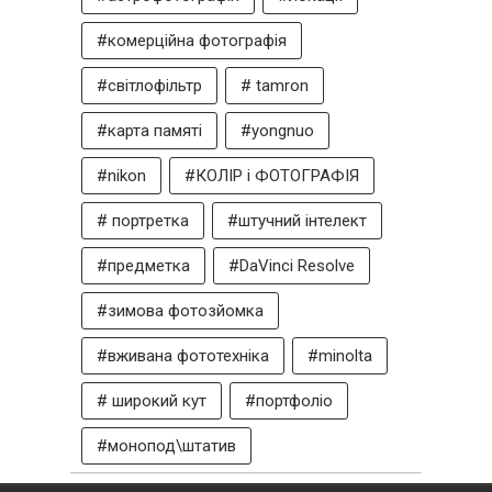
#комерційна фотографія
#світлофільтр
# tamron
#карта памяті
#yongnuo
#nikon
#КОЛІР і ФОТОГРАФІЯ
# портретка
#штучний інтелект
#предметка
#DaVinci Resolve
#зимова фотозйомка
#вживана фототехніка
#minolta
# широкий кут
#портфоліо
#монопод\штатив