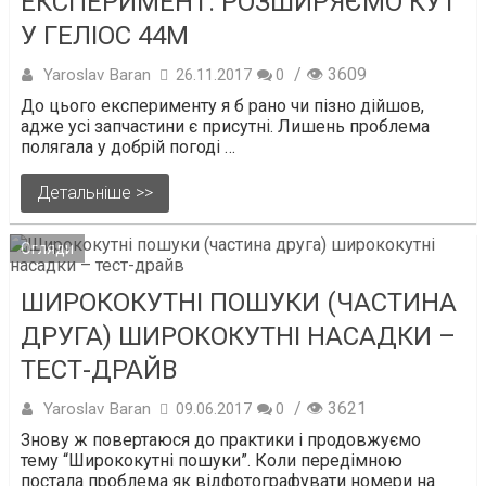
ЕКСПЕРИМЕНТ: РОЗШИРЯЄМО КУТ
У ГЕЛІОС 44М
/ 👁 3609
Yaroslav Baran
26.11.2017
0
До цього експерименту я б рано чи пізно дійшов,
адже усі запчастини є присутні. Лишень проблема
полягала у добрій погоді …
Детальніше >>
Огляди
ШИРОКОКУТНІ ПОШУКИ (ЧАСТИНА
ДРУГА) ШИРОКОКУТНІ НАСАДКИ –
ТЕСТ-ДРАЙВ
/ 👁 3621
Yaroslav Baran
09.06.2017
0
Знову ж повертаюся до практики і продовжуємо
тему “Ширококутні пошуки”. Коли передімною
постала проблема як відфотографувати номери на