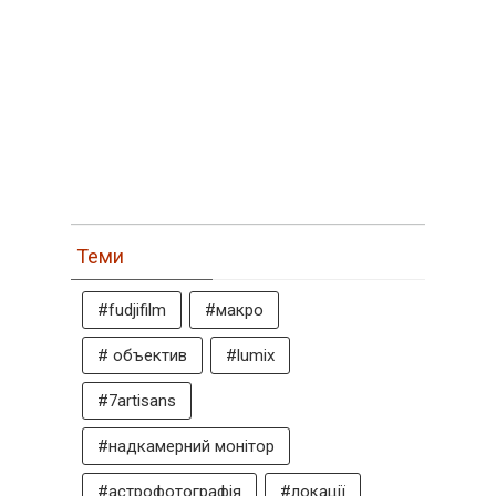
Теми
#fudjifilm
#макро
# объектив
#lumix
#7artisans
#надкамерний монітор
#астрофотографія
#локації