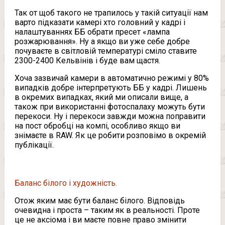
Так от щоб такого не трапилось у такій ситуації нам
варто підказати камері хто головний у кадрі і
налаштуваннях ББ обрати пресет «лампа
розжарювання». Ну а якщо ви уже себе добре
почуваєте в світловій температурі сміло ставите
2300-2400 Кельвінів і буде вам щастя.
Хоча зазвичай камери в автоматично режимі у 80%
випадків добре інтерпретують ББ у кадрі. Лишень
в окремих випадках, який ми описали вище, а
також при використанні фотоспалаху можуть бути
перекоси. Ну і перекоси завжди можна поправити
на пост обробці на компі, особливо якщо ви
знімаєте в RAW. Як це робити розповімо в окремій
публікації.
Баланс білого і художність.
Отож яким має бути баланс білого. Відповідь
очевидна і проста – таким як в реальності. Проте
це не аксіома і ви маєте повне право змінити