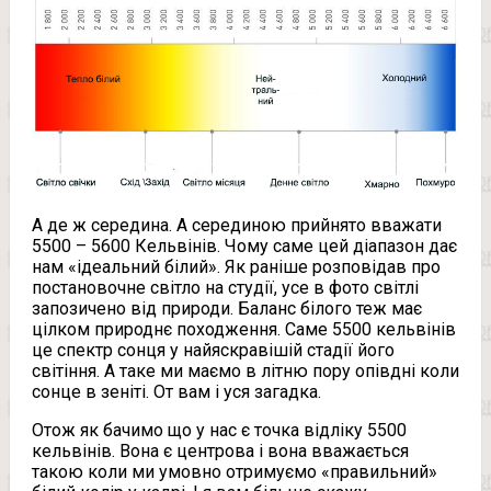
А де ж середина. А серединою прийнято вважати
5500 – 5600 Кельвінів. Чому саме цей діапазон дає
нам «ідеальний білий». Як раніше розповідав про
постановочне світло на студії, усе в фото світлі
запозичено від природи. Баланс білого теж має
цілком природнє походження. Саме 5500 кельвінів
це спектр сонця у найяскравішій стадії його
світіння. А таке ми маємо в літню пору опівдні коли
сонце в зеніті. От вам і уся загадка.
Отож як бачимо що у нас є точка відліку 5500
кельвінів. Вона є центрова і вона вважається
такою коли ми умовно отримуємо «правильний»