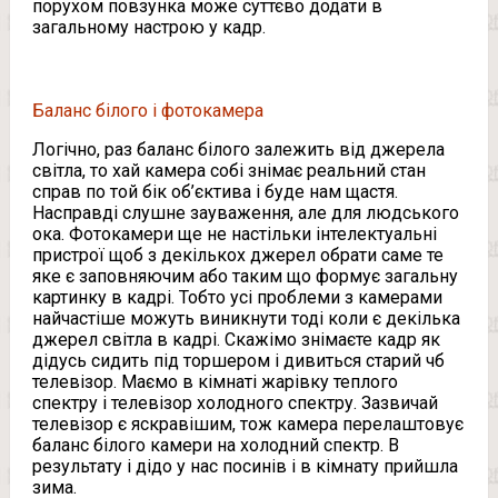
порухом повзунка може суттєво додати в
загальному настрою у кадр.
Баланс білого і фотокамера
Логічно, раз баланс білого залежить від джерела
світла, то хай камера собі знімає реальний стан
справ по той бік об’єктива і буде нам щастя.
Насправді слушне зауваження, але для людського
ока. Фотокамери ще не настільки інтелектуальні
пристрої щоб з декількох джерел обрати саме те
яке є заповняючим або таким що формує загальну
картинку в кадрі. Тобто усі проблеми з камерами
найчастіше можуть виникнути тоді коли є декілька
джерел світла в кадрі. Скажімо знімаєте кадр як
дідусь сидить під торшером і дивиться старий чб
телевізор. Маємо в кімнаті жарівку теплого
спектру і телевізор холодного спектру. Зазвичай
телевізор є яскравішим, тож камера перелаштовує
баланс білого камери на холодний спектр. В
результату і дідо у нас посинів і в кімнату прийшла
зима.