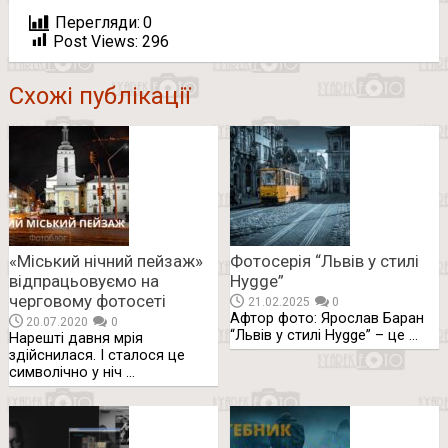
Перегляди:
0
Post Views:
296
Схожі публікації
«Міський нічний пейзаж»
Фотосерія “Львів у стилі
відпрацьовуємо на
Hygge”
черговому фотосеті
21.02.2025
0
Афтор фото: Ярослав Баран
20.07.2020
0
“Львів у стилі Hygge” – це …
Нарешті давня мрія
здійснилася. І сталося це
символічно у ніч …