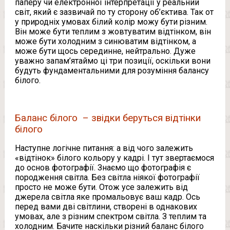
паперу чи електронної інтерпретації у реальний
світ, який є зазвичай по ту сторону об’єктива. Так от
у природніх умовах білий колір можу бути різним.
Він може бути теплим з жовтуватим відтінком, він
може бути холодним з синюватим відтінком, а
може бути щось серединне, нейтрально. Дуже
уважно запам’ятаймо ці три позиції, оскільки вони
будуть фундаментальними для розуміння балансу
білого.
Баланс білого – звідки беруться відтінки
білого
Наступне логічне питання: а від чого залежить
«відтінок» білого кольору у кадрі. І тут звертаємося
до основ фотографії. Знаємо що фотографія є
породження світла. Без світла ніякої фотографії
просто не може бути. Отож усе залежить від
джерела світла яке промальовує ваш кадр. Ось
перед вами дві світлини, створені в однакових
умовах, але з різним спектром світла. З теплим та
холодним. Бачите наскільки різний баланс білого