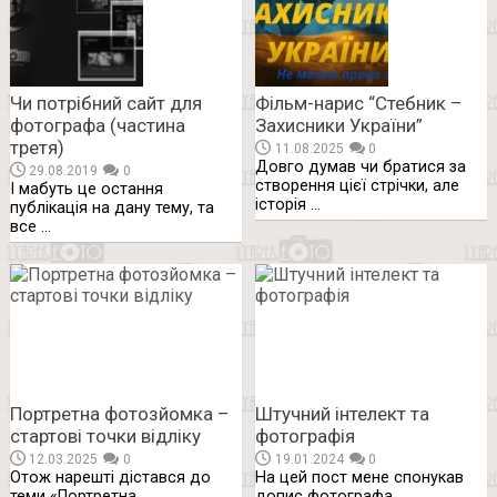
Чи потрібний сайт для
Фільм-нарис “Стебник –
фотографа (частина
Захисники України”
третя)
11.08.2025
0
Довго думав чи братися за
29.08.2019
0
створення цієї стрічки, але
І мабуть це остання
історія …
публікація на дану тему, та
все …
Портретна фотозйомка –
Штучний інтелект та
стартові точки відліку
фотографія
12.03.2025
0
19.01.2024
0
Отож нарешті дістався до
На цей пост мене спонукав
теми «Портретна
допис фотографа