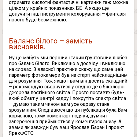
отримати кислотні фантастичні картинки теж можна
цілком у крайніх показниках ББ. А якщо ще
долучити інші інструменти колорування – фантазія
просто буде безмежною.
Баланс білого – замість
висновків.
Ну це мабуть мій перший і такий ґрунтовний лікбез
про баланс білого. Виключно з досвіду і виключно
на словах. З власної практики скажу що саме цей
параметр фотокамери був на старті найскладнішим
для розуміння. Тож якщо і вам він досить складний
– рекомендую звернутися у студію де є біколорні
джерела постійного світла. Просто поставте будь-
який об’єкт у центрі кадру і покрутіть спектр світла
– думаю таким чином вам усе одразу стане
зрозумілим. Сподіваюся що ця публікація була Вам
корисною, тому коментарі, подяки, думки і
заперечення приймаються у коментарях знизу. А
звами як завжди був ваш Ярослав Баран і проект
ЯрекФОТО.