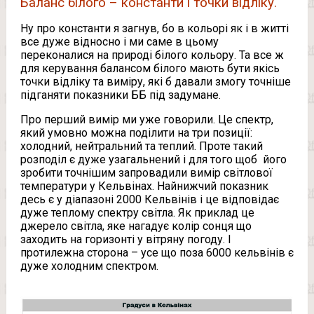
Баланс білого – константи і точки відліку.
Ну про константи я загнув, бо в кольорі як і в житті
все дуже відносно і ми саме в цьому
переконалися на природі білого кольору. Та все ж
для керування балансом білого мають бути якісь
точки відліку та виміру, які б давали змогу точніше
підганяти показники ББ під задумане.
Про перший вимір ми уже говорили. Це спектр,
який умовно можна поділити на три позиції:
холодний, нейтральний та теплий. Проте такий
розподіл є дуже узагальнений і для того щоб його
зробити точнішим запровадили вимір світлової
температури у Кельвінах. Найнижчий показник
десь є у діапазоні 2000 Кельвінів і це відповідає
дуже теплому спектру світла. Як приклад це
джерело світла, яке нагадує колір сонця що
заходить на горизонті у вітряну погоду. І
протилежна сторона – усе що поза 6000 кельвінів є
дуже холодним спектром.