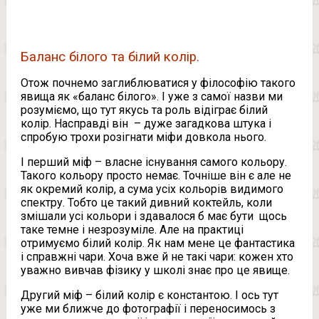
Баланс білого та білий колір.
Отож почнемо заглиблюватися у філософію такого
явища як «баланс білого». І уже з самої назви ми
розуміємо, що тут якусь та роль відіграє білий
колір. Насправді він – дуже загадкова штука і
спробую трохи розігнати міфи довкола нього.
І перший міф – власне існування самого кольору.
Такого кольору просто немає. Точніше він є але не
як окремий колір, а сума усіх кольорів видимого
спектру. Тобто це такий дивний коктейль, коли
змішали усі кольори і здавалося б має бути щось
таке темне і незрозуміле. Але на практиці
отримуємо білий колір. Як нам мене це фантастика
і справжні чари. Хоча вже й не такі чари: кожен хто
уважно вивчав фізику у школі знає про це явище.
Другий міф – білий колір є константою. І ось тут
уже ми ближче до фотографії і переносимось з