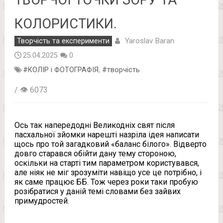
ТВОРЧОЇ ТОЧКИ ЗОРУ ТА
КОЛОРИСТИКИ.
Yaroslav Baran
Творчість та експерименти
25.04.2025
0
#КОЛІР і ФОТОГРАФІЯ
,
#творчість
/ 👁 6073
Ось так напередодні Великодніх свят після
пасхальної зйомки нарешті назріла ідея написати
щось про той загадковий «баланс білого». Відверто
довго старався обійти дану тему стороною,
оскільки на старті тим параметром користувався,
але ніяк не міг зрозуміти навіщо усе це потрібно, і
як саме працює ББ. Тож через роки таки пробую
розібратися у даній темі словами без зайвих
примудростей.