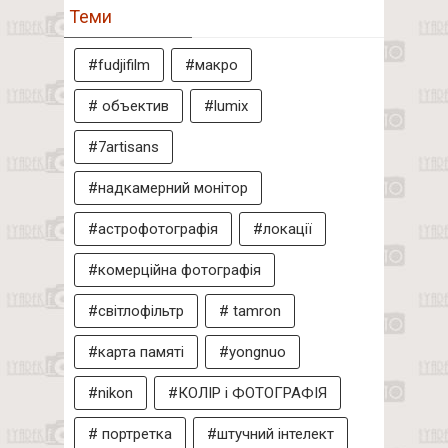
Теми
#fudjifilm
#макро
# объектив
#lumix
#7artisans
#надкамерний монітор
#астрофотографія
#локації
#комерційна фотографія
#світлофільтр
# tamron
#карта памяті
#yongnuo
#nikon
#КОЛІР і ФОТОГРАФІЯ
# портретка
#штучний інтелект