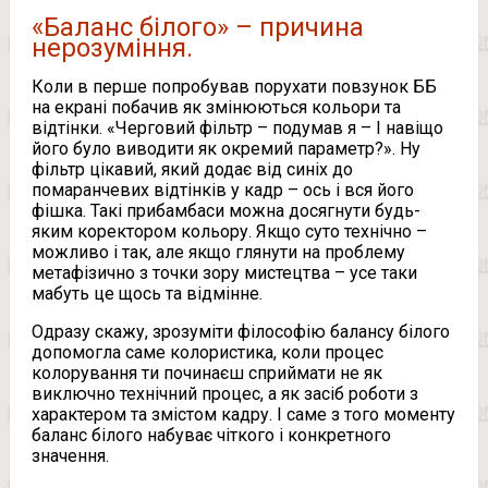
«Баланс білого» – причина
нерозуміння.
Коли в перше попробував порухати повзунок ББ
на екрані побачив як змінюються кольори та
відтінки. «Черговий фільтр – подумав я – І навіщо
його було виводити як окремий параметр?». Ну
фільтр цікавий, який додає від синіх до
помаранчевих відтінків у кадр – ось і вся його
фішка. Такі прибамбаси можна досягнути будь-
яким коректором кольору. Якщо суто технічно –
можливо і так, але якщо глянути на проблему
метафізично з точки зору мистецтва – усе таки
мабуть це щось та відмінне.
Одразу скажу, зрозуміти філософію балансу білого
допомогла саме колористика, коли процес
колорування ти починаєш сприймати не як
виключно технічний процес, а як засіб роботи з
характером та змістом кадру. І саме з того моменту
баланс білого набуває чіткого і конкретного
значення.