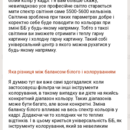
білий колір у кадрі. І я вам більше скажу,
невипадково усе професійне світло старається
мати спектр світіння саме 5500-5600 кельвінів.
Світлина зроблена при таких параметрах добре і
коректно себе буде поводити по кольорах при
зміні ББ у будь-якому напрямку. Тобто з такої
світлини ви зможете отримати і теплу гарну
картинку і холодну гарну картинку. Такий собі
універсальний центр з якого можна рухатися у
будь-якому напрямку.
Яка різниця між балансом білого і колоруванням
Я думаю тут ви вже самі здогадалися: коли
застосовуєш фільтра чи інші інструменти
колорування, в такому випадку ви дієте на якийсь
конкретний діапазон кольору. Таких діапазонів
може бути багато, але вони конкретні. Зміна
балансу білого впливає на весь спектр кольорів у
кадрі. Додаючи чи то холодних чи то теплих
відтінків. І в цьому криється універсальність ББ, як
інструменту колорування, який за невеликим