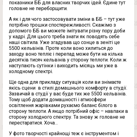
показники ББ для власних творчих ідей. Єдине тут
головне не переборщити.
А як і для чого застосовувати зміни в ББ – тут уже
потрібно трошки спостережливості. Скажімо з
допомого ББ ви можете імітувати різну пору доби
у кадрі. Для цього треба знати як поводять себе
наші світила. Уже згадував що сонце в зеніті це
5500 кельвінів. Проте коли воно хилиться до
заходу воно тепліє і перепад може бути на кілька
десятків тисяч кельвінів у сторону теплоти. Коли ж
наступають сутінки і виходить місяць ми уже в
холодному спектрі.
Ще одна для прикладу ситуація коли ви знімаєте
якісь сцени в стилі домашнього комфорту в студії.
Зазвичай в студії у вас буде тих же 5500 кельвінів.
Тому щоб додати домашності і атмосфери
освітлення жарівками рухаємо баланс білого в
сторону теплоти. А якщо потрібний офіс – навпаки в
сторону холодного спектру. Та знову ж головне не
перестаратися. Хоча…
У фото творчості крайнощі теж є інструментом і