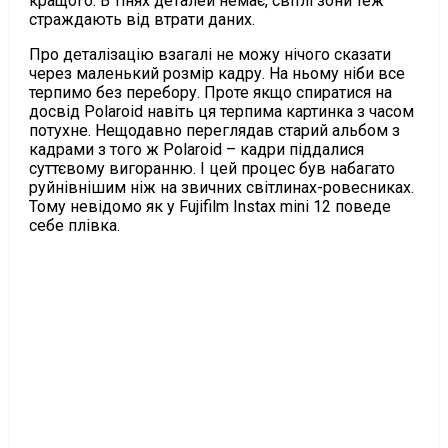
кращого. В тінях деталей немає, світлі зони теж
страждають від втрати даних.
Про деталізацію взагалі не можу нічого сказати
через маленький розмір кадру. На ньому ніби все
терпимо без перебору. Проте якщо спиратися на
досвід Polaroid навіть ця терпима картинка з часом
потухне. Нещодавно переглядав старий альбом з
кадрами з того ж Polaroid – кадри піддалися
суттєвому вигоранню. І цей процес був набагато
руйнівнішим ніж на звичних світлинах-ровесниках.
Тому невідомо як у Fujifilm Instax mini 12 поведе
себе плівка.