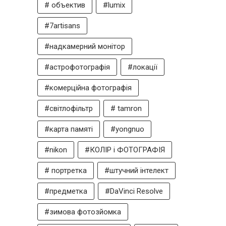
# объектив
#lumix
#7artisans
#надкамерний монітор
#астрофотографія
#локації
#комерційна фотографія
#світлофільтр
# tamron
#карта памяті
#yongnuo
#nikon
#КОЛІР і ФОТОГРАФІЯ
# портретка
#штучний інтелект
#предметка
#DaVinci Resolve
#зимова фотозйомка