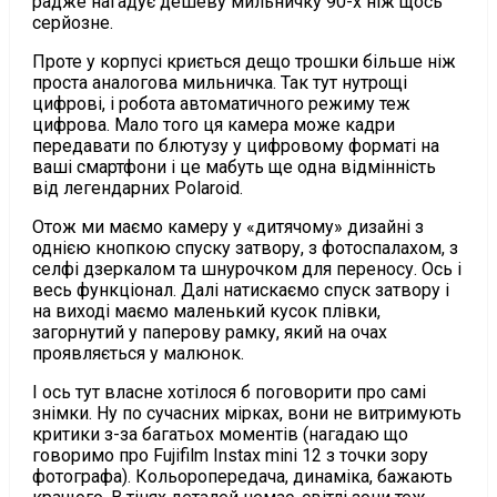
радже нагадує дешеву мильничку 90-х ніж щось
серйозне.
Проте у корпусі криється дещо трошки більше ніж
проста аналогова мильничка. Так тут нутрощі
цифрові, і робота автоматичного режиму теж
цифрова. Мало того ця камера може кадри
передавати по блютузу у цифровому форматі на
ваші смартфони і це мабуть ще одна відмінність
від легендарних Polaroid.
Отож ми маємо камеру у «дитячому» дизайні з
однією кнопкою спуску затвору, з фотоспалахом, з
селфі дзеркалом та шнурочком для переносу. Ось і
весь функціонал. Далі натискаємо спуск затвору і
на виході маємо маленький кусок плівки,
загорнутий у паперову рамку, який на очах
проявляється у малюнок.
І ось тут власне хотілося б поговорити про самі
знімки. Ну по сучасних мірках, вони не витримують
критики з-за багатьох моментів (нагадаю що
говоримо про Fujifilm Instax mini 12 з точки зору
фотографа). Кольоропередача, динаміка, бажають