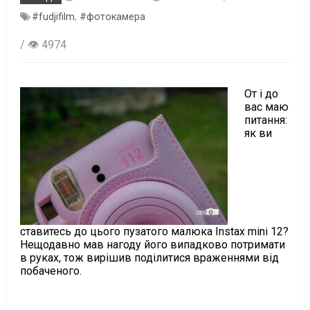
#fudjifilm
,
#фотокамера
/ 👁 4974
От і до
вас маю
питання:
як ви
ставитесь до цього пузатого малюка Instax mini 12?
Нещодавно мав нагоду його випадково потримати
в руках, тож вирішив поділитися враженнями від
побаченого.