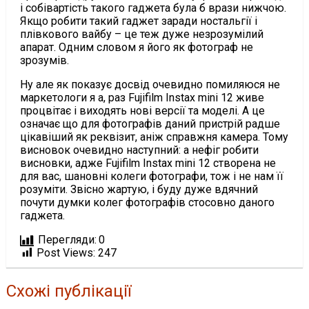
і собівартість такого гаджета була б врази нижчою.
Якщо робити такий гаджет заради ностальгії і
плівкового вайбу – це теж дуже незрозумілий
апарат. Одним словом я його як фотограф не
зрозумів.
Ну але як показує досвід очевидно помиляюся не
маркетологи я а, раз Fujifilm Instax mini 12 живе
процвітає і виходять нові версії та моделі. А це
означає що для фотографів даний пристрій радше
цікавіший як реквізит, аніж справжня камера. Тому
висновок очевидно наступний: а нефіг робити
висновки, адже Fujifilm Instax mini 12 створена не
для вас, шановні колеги фотографи, тож і не нам її
розуміти. Звісно жартую, і буду дуже вдячний
почути думки колег фотографів стосовно даного
гаджета.
Перегляди:
0
Post Views:
247
Схожі публікації