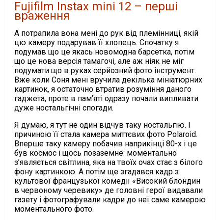
Fujifilm Instax mini 12 – перші
враження
А потрапила вона мені до рук від племінниці, якій
цю камеру подарував її хлопець. Спочатку я
подумав що це якась новомодна барсетка, потім
що це нова версія тамагочі, але аж ніяк не міг
подумати що в руках серйозний фото інструмент.
Вже коли Соня мені вручила декілька мініатюрних
картинок, я остаточно втратив розуміння даного
гаджета, проте в пам’яті одразу почали випливати
дуже ностальгічні спогади.
Я думаю, я тут не один відчув таку ностальгію. І
причиною її стала камера миттєвих фото Polaroid.
Вперше таку камеру побачив наприкінці 80-х і це
був космос і щось позаземне: моментально
з’являється світлина, яка на твоїх очах стає з білого
фону картинкою. А потім ще згадався кадр з
культової французької комедії «Високий блондин
в червоному черевику» де головні герої видавали
газету і фотографували кадри до неї саме камерою
моментального фото.