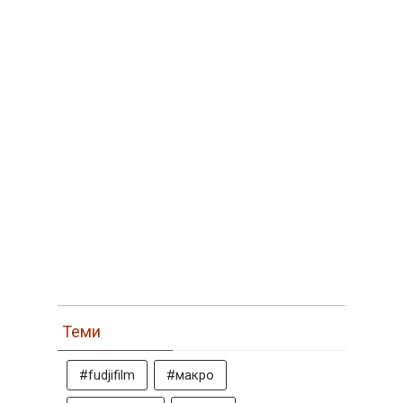
Теми
#fudjifilm
#макро