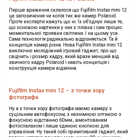
Перше враження склалося що Fujifilm Instax mini 12
це запозичення чи копія тих же камер Polaroid.
Проте експерти кажуть що ні. Їх об’єднує лише те,
що основою картинки у них є плівка і сам процес
моментальної проявки світлини. І на цьому усе.
Сама технологія радикально відрізняється. Та й
концепція камер різна. Нова Fujifilm Instax mini 12
виключно молодіжний ігровий гаджет, про що
свідчить і розмір кадру, який врази менший від
звичного кадру Polaroid і навіть концепція і
конструкція камери відмінна.
Fujifilm Instax mini 12 – з точки зору
фотографа
Ну а з точки зору фотографа маємо камеру з
суцільним автофокусом, з незнімною оптикою з
фокусною відстанню 60мм., вмонтованим
фотоспалахом і лише єдиною кнопкою для
управління. Ну такий собі примітивний гаджет, який