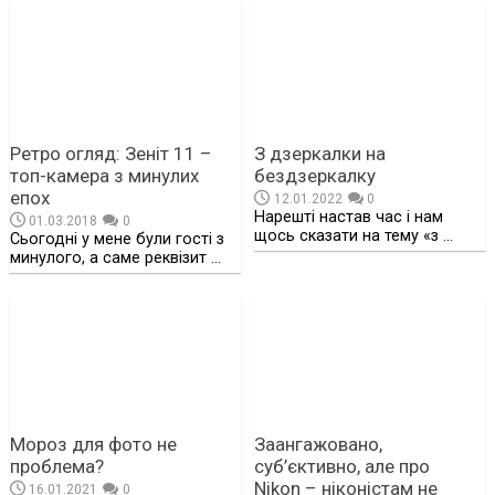
Ретро огляд: Зеніт 11 –
З дзеркалки на
топ-камера з минулих
бездзеркалку
епох
12.01.2022
0
Нарешті настав час і нам
01.03.2018
0
щось сказати на тему «з …
Сьогодні у мене були гості з
минулого, а саме реквізит …
Мороз для фото не
Заангажовано,
проблема?
суб’єктивно, але про
Nikon – ніконістам не
16.01.2021
0