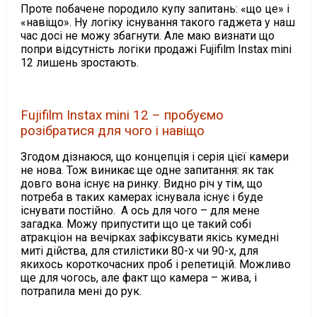
Проте побачене породило купу запитань: «що це» і
«навіщо». Ну логіку існування такого гаджета у наш
час досі не можу збагнути. Але маю визнати що
попри відсутність логіки продажі Fujifilm Instax mini
12 лишень зростають.
Fujifilm Instax mini 12 – пробуємо
розібратися для чого і навіщо
Згодом дізнаюся, що концепція і серія цієї камери
не нова. Тож виникає ще одне запитання: як так
довго вона існує на ринку. Видно річ у тім, що
потреба в таких камерах існувала існує і буде
існувати постійно. А ось для чого – для мене
загадка. Можу припустити що це такий собі
атракціон на вечірках зафіксувати якісь кумедні
миті дійства, для стилістики 80-х чи 90-х, для
якихось короткочасних проб і репетицій. Можливо
ще для чогось, але факт що камера – жива, і
потрапила мені до рук.