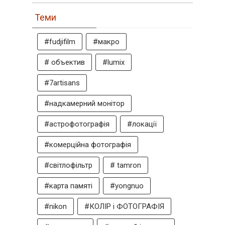
Теми
#fudjifilm
#макро
# объектив
#lumix
#7artisans
#надкамерний монітор
#астрофотографія
#локації
#комерційна фотографія
#світлофільтр
# tamron
#карта памяті
#yongnuo
#nikon
#КОЛІР і ФОТОГРАФІЯ