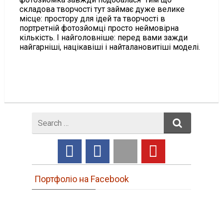
складова творчості тут займає дуже велике
місце: простору для ідей та творчості в
портретній фотозйомці просто неймовірна
кількість. І найголовніше: перед вами зажди
найгарніші, націкавіші і найталановитіші моделі.
Search
for
Портфоліо на Facebook